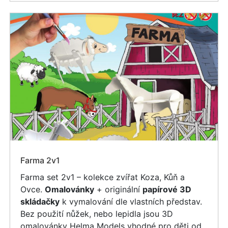
Farma 2v1
Farma set 2v1 – kolekce zvířat Koza, Kůň a
Ovce.
Omalovánky
+ originální
papírové 3D
skládačky
k vymalování dle vlastních představ.
Bez použití nůžek, nebo lepidla jsou 3D
omalovánky Helma Models vhodné pro děti od