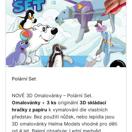
Polární Set
NOVÉ 3D Omalovánky – Polární Set.
Omalovánky
+
3 ks
originální
3D skládací
hračky z papíru
k vymalování dle vlastních
představ. Bez použití nůžek, nebo lepidla jsou
3D omalovánky Helma Models vhodné pro děti
od 4 let. Balení obsahuje: Lední medvěd,