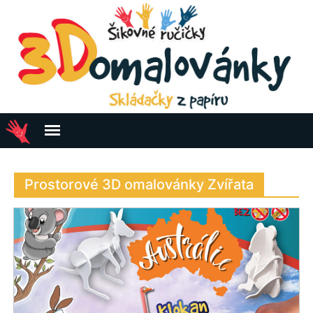
skládací hračky z papíru pro šikovné ručičky
Prostorové 3D omalovánky Zvířata