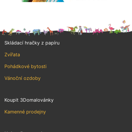
Skládací hračky z papíru
Zvířata
Pohádkové bytosti
Vánoční ozdoby
Koupit 3Domalovánky
Kamenné prodejny
Helma Roto spol. s r.o.