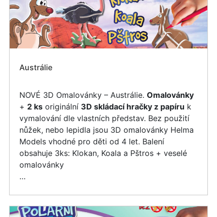
Austrálie
NOVÉ 3D Omalovánky – Austrálie.
Omalovánky
+
2 ks
originální
3D skládací hračky z papíru
k
vymalování dle vlastních představ. Bez použití
nůžek, nebo lepidla jsou 3D omalovánky Helma
Models vhodné pro děti od 4 let. Balení
obsahuje 3ks: Klokan, Koala a Pštros + veselé
omalovánky
…