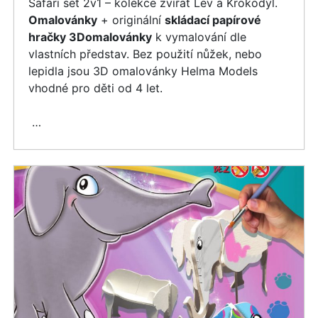
Safari set 2v1 – kolekce zvířat Lev a Krokodýl.
Omalovánky
+ originální
skládací papírové
hračky 3Domalovánky
k vymalování dle
vlastních představ. Bez použití nůžek, nebo
lepidla jsou 3D omalovánky Helma Models
vhodné pro děti od 4 let.
…