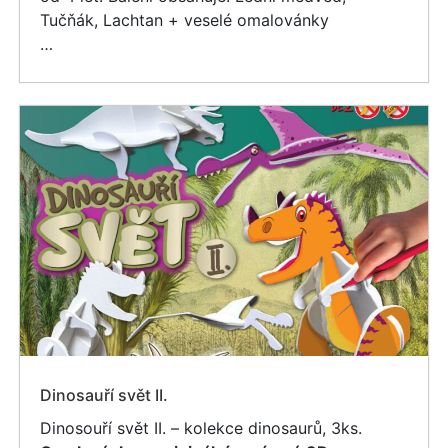
Tučňák, Lachtan + veselé omalovánky
…
Dinosauří svět II.
Dinosouří svět II. – kolekce dinosaurů, 3ks.